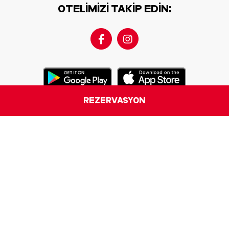
OTELIMIZI TAKIP EDIN:
REZERVASYON
Bize Ulaşın
Bülten
Yasal Uyarı